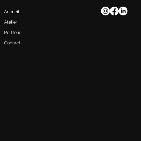
Accueil
Atelier
Portfolio
Contact
GUILLAUME PELLETIER
ARCHITECTE
GPA / GP ARCHITECTE INC
8989 Lajeunesse #102, H2M
1S1, Montréal, Qc
(514) 943-9264
guillaume@gp-architecte.com