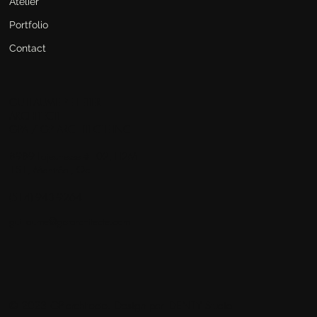
Atelier
Portfolio
Contact
GUILLAUME PELLETIER
ARCHITECTE
GPA / GP ARCHITECTE INC
8989 Lajeunesse #102, H2M
1S1, Montréal, Qc
(514) 943-9264
guillaume@gp-architecte.com
© 2023 GP-architecte. Design par
IDENTY Studio