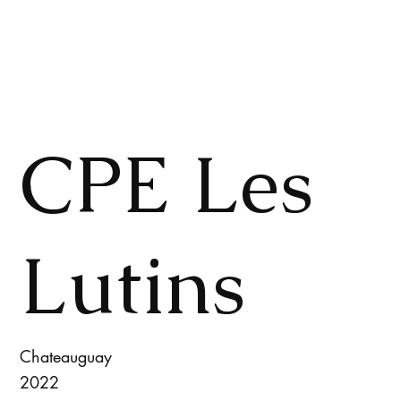
CPE Les
Lutins
Chateauguay
2022