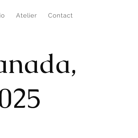
io
Atelier
Contact
anada,
025