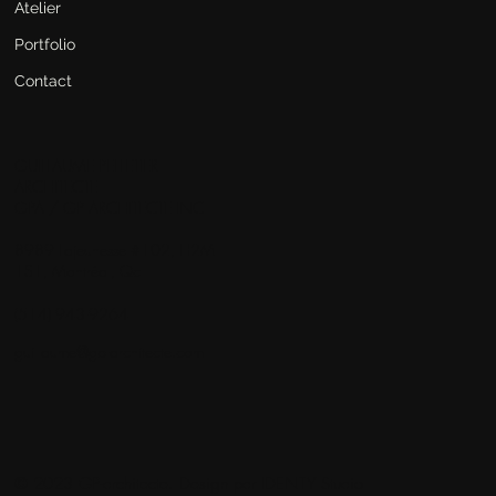
Atelier
Portfolio
Contact
GUILLAUME PELLETIER
ARCHITECTE
GPA / GP ARCHITECTE INC
8989 Lajeunesse #102, H2M
1S1, Montréal, Qc
(514) 943-9264
guillaume@gp-architecte.com
© 2023 GP-architecte. Design par
IDENTY Studio