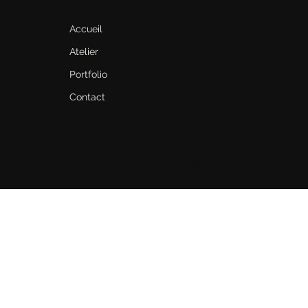
Accueil
Atelier
Portfolio
Contact
© 2023 GP-architecte. Design par
IDENTY Studio